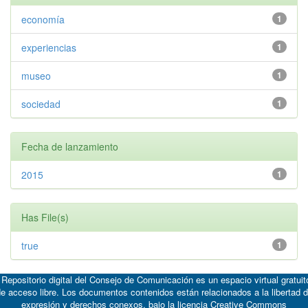
economía
1
experiencias
1
museo
1
sociedad
1
Fecha de lanzamiento
2015
1
Has File(s)
true
1
 Repositorio digital del Consejo de Comunicación es un espacio virtual gratuit
e acceso libre. Los documentos contenidos están relacionados a la libertad 
expresión y derechos conexos, bajo la licencia
Creative Commons