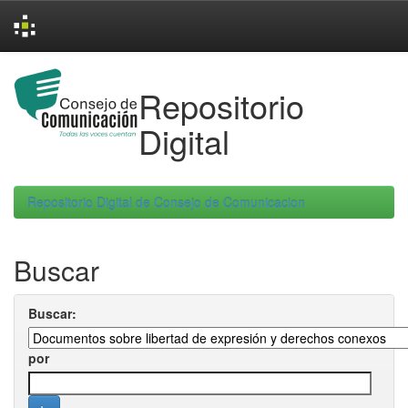
Skip
navigation
Repositorio
Digital
Repositorio Digital de Consejo de Comunicacion
Buscar
Buscar:
por