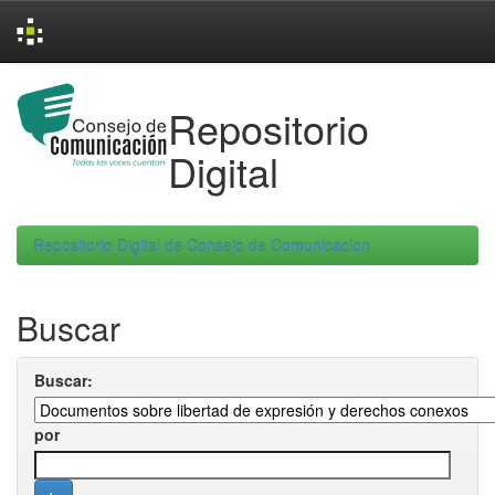
Skip
navigation
Repositorio
Digital
Repositorio Digital de Consejo de Comunicacion
Buscar
Buscar:
por