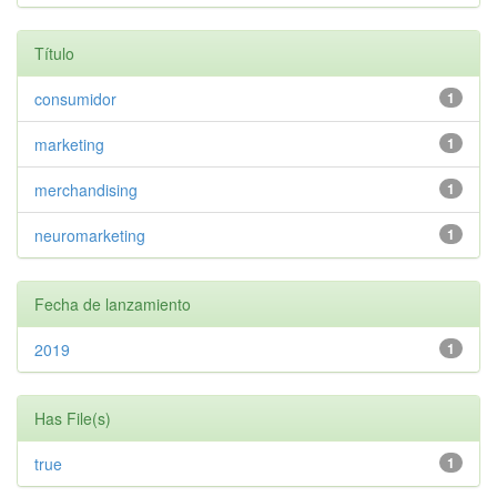
Título
consumidor
1
marketing
1
merchandising
1
neuromarketing
1
Fecha de lanzamiento
2019
1
Has File(s)
true
1