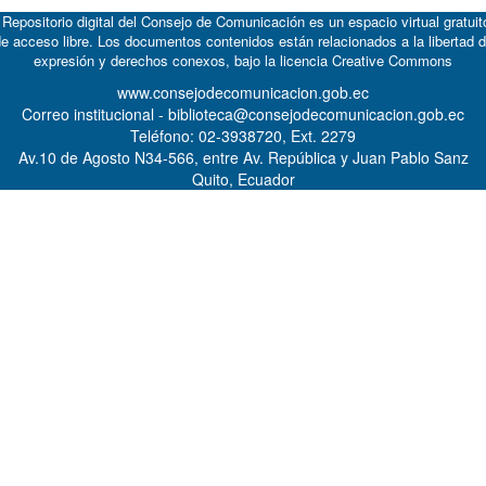
 Repositorio digital del Consejo de Comunicación es un espacio virtual gratuit
e acceso libre. Los documentos contenidos están relacionados a la libertad 
expresión y derechos conexos, bajo la licencia
Creative Commons
www.consejodecomunicacion.gob.ec
Correo institucional - biblioteca@consejodecomunicacion.gob.ec
Teléfono: 02-3938720, Ext. 2279
Av.10 de Agosto N34-566, entre Av. República y Juan Pablo Sanz
Quito, Ecuador