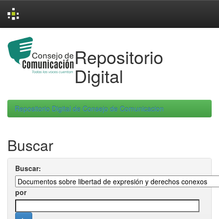
Skip
navigation
Repositorio
Digital
Repositorio Digital de Consejo de Comunicacion
Buscar
Buscar:
por