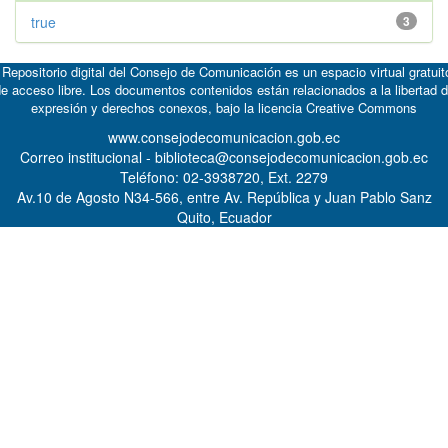
true
3
 Repositorio digital del Consejo de Comunicación es un espacio virtual gratuit
e acceso libre. Los documentos contenidos están relacionados a la libertad 
expresión y derechos conexos, bajo la licencia
Creative Commons
www.consejodecomunicacion.gob.ec
Correo institucional - biblioteca@consejodecomunicacion.gob.ec
Teléfono: 02-3938720, Ext. 2279
Av.10 de Agosto N34-566, entre Av. República y Juan Pablo Sanz
Quito, Ecuador