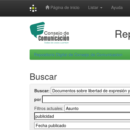
Skip
Página de inicio
Listar
Ayuda
navigation
Rep
Repositorio Digital de Consejo de Comunicacion
Buscar
Buscar:
por
Filtros actuales: