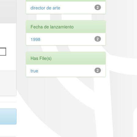
director de arte
2
Fecha de lanzamiento
1998
2
Has File(s)
true
2