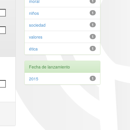
moral
1
niños
1
sociedad
1
valores
1
ética
1
Fecha de lanzamiento
2015
1