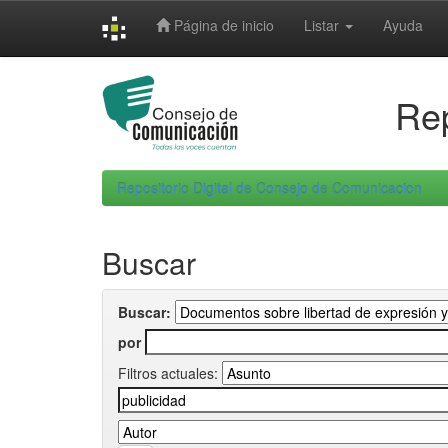
Skip
Página de inicio
Listar
Ayuda
navigation
Rep
Repositorio Digital de Consejo de Comunicacion
Buscar
Buscar:
por
Filtros actuales: