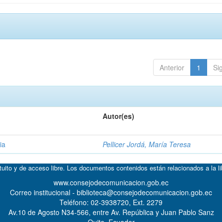
Anterior
1
Si
Autor(es)
ia
Pellicer Jordá, María Teresa
atuito y de acceso libre. Los documentos contenidos están relacionados a la l
www.consejodecomunicacion.gob.ec
Correo institucional - biblioteca@consejodecomunicacion.gob.ec
Teléfono: 02-3938720, Ext. 2279
Av.10 de Agosto N34-566, entre Av. República y Juan Pablo Sanz