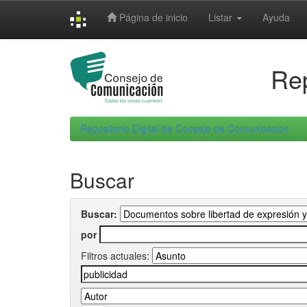
Skip
Página de inicio
Listar
Ayuda
navigation
Rep
Repositorio Digital de Consejo de Comunicacion
Buscar
Buscar:
por
Filtros actuales: