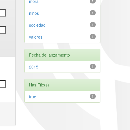
moral
1
niños
1
sociedad
1
valores
1
Fecha de lanzamiento
2015
1
Has File(s)
true
1