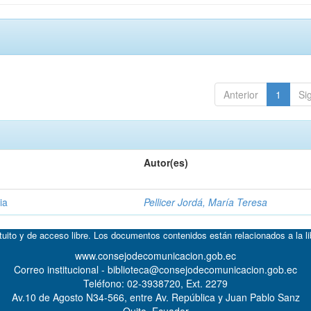
Anterior
1
Si
Autor(es)
ia
Pellicer Jordá, María Teresa
atuito y de acceso libre. Los documentos contenidos están relacionados a la l
www.consejodecomunicacion.gob.ec
Correo institucional - biblioteca@consejodecomunicacion.gob.ec
Teléfono: 02-3938720, Ext. 2279
Av.10 de Agosto N34-566, entre Av. República y Juan Pablo Sanz