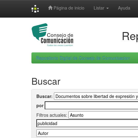
Skip
Página de inicio
Listar
Ayuda
navigation
Rep
Repositorio Digital de Consejo de Comunicacion
Buscar
Buscar:
por
Filtros actuales: