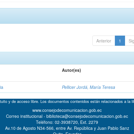
Anterior
1
Si
Autor(es)
ia
Pellicer Jordá, María Teresa
atuito y de acceso libre. Los documentos contenidos están relacionados a la l
www.consejodecomunicacion.gob.ec
Correo institucional - biblioteca@consejodecomunicacion.gob.ec
Teléfono: 02-3938720, Ext. 2279
Av.10 de Agosto N34-566, entre Av. República y Juan Pablo Sanz