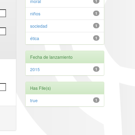
moral
1
niños
1
sociedad
1
ética
1
Fecha de lanzamiento
2015
1
Has File(s)
true
1