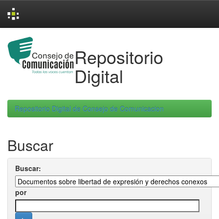
Skip
navigation
Repositorio
Digital
Repositorio Digital de Consejo de Comunicacion
Buscar
Buscar:
por