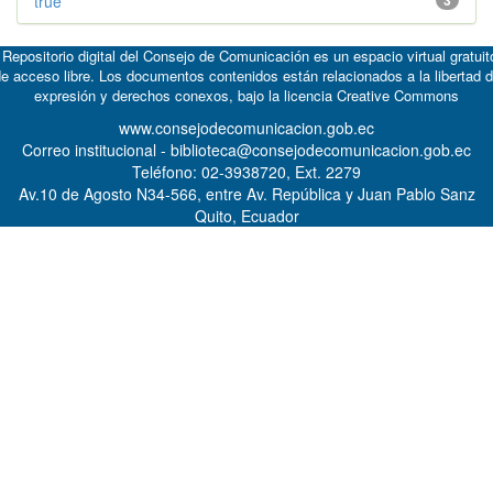
true
3
 Repositorio digital del Consejo de Comunicación es un espacio virtual gratuit
e acceso libre. Los documentos contenidos están relacionados a la libertad 
expresión y derechos conexos, bajo la licencia
Creative Commons
www.consejodecomunicacion.gob.ec
Correo institucional - biblioteca@consejodecomunicacion.gob.ec
Teléfono: 02-3938720, Ext. 2279
Av.10 de Agosto N34-566, entre Av. República y Juan Pablo Sanz
Quito, Ecuador