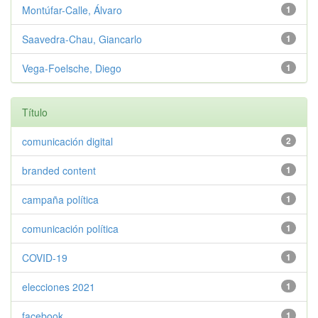
Montúfar-Calle, Álvaro
1
Saavedra-Chau, Giancarlo
1
Vega-Foelsche, Diego
1
Título
comunicación digital
2
branded content
1
campaña política
1
comunicación política
1
COVID-19
1
elecciones 2021
1
facebook
1