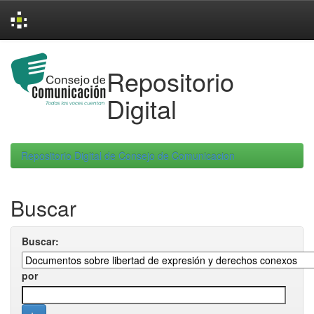
Skip
navigation
Repositorio
Digital
Repositorio Digital de Consejo de Comunicacion
Buscar
Buscar:
por