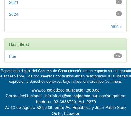
2021
1
2024
1
next >
Has File(s)
true
16
 Repositorio digital del Consejo de Comunicación es un espacio virtual gratuit
e acceso libre. Los documentos contenidos están relacionados a la libertad 
expresión y derechos conexos, bajo la licencia
Creative Commons
www.consejodecomunicacion.gob.ec
Correo institucional - biblioteca@consejodecomunicacion.gob.ec
Teléfono: 02-3938720, Ext. 2279
Av.10 de Agosto N34-566, entre Av. República y Juan Pablo Sanz
Quito, Ecuador