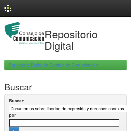
Skip
navigation
Repositorio
Digital
Repositorio Digital de Consejo de Comunicacion
Buscar
Buscar:
por