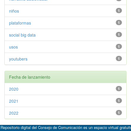
niños
1
plataformas
1
social big data
1
usos
1
youtubers
1
Fecha de lanzamiento
2020
1
2021
1
2022
1
 Repositorio digital del Consejo de Comunicación es un espacio virtual gratuit