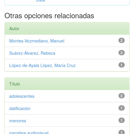
Otras opciones relacionadas
Autor
Montes-Vozmediano, Manuel
2
Suárez-Álvarez, Rebeca
2
López-de-Ayala López, María Cruz
1
Título
adolescentes
2
datificación
1
menores
1
narrativa audiovisual
1