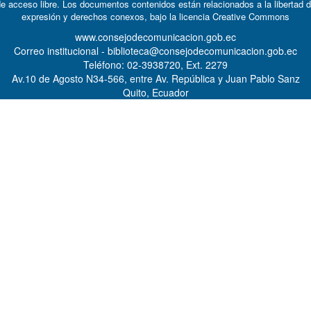
e acceso libre. Los documentos contenidos están relacionados a la libertad 
expresión y derechos conexos, bajo la licencia
Creative Commons
www.consejodecomunicacion.gob.ec
Correo institucional - biblioteca@consejodecomunicacion.gob.ec
Teléfono: 02-3938720, Ext. 2279
Av.10 de Agosto N34-566, entre Av. República y Juan Pablo Sanz
Quito, Ecuador