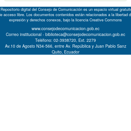
 Repositorio digital del Consejo de Comunicación es un espacio virtual gratuit
e acceso libre. Los documentos contenidos están relacionados a la libertad 
expresión y derechos conexos, bajo la licencia
Creative Commons
www.consejodecomunicacion.gob.ec
Correo institucional - biblioteca@consejodecomunicacion.gob.ec
Teléfono: 02-3938720, Ext. 2279
Av.10 de Agosto N34-566, entre Av. República y Juan Pablo Sanz
Quito, Ecuador