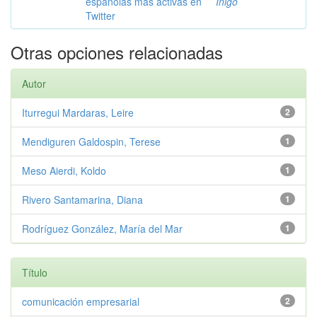
españolas más activas en
Iñigo
Twitter
Otras opciones relacionadas
Autor
Iturregui Mardaras, Leire
2
Mendiguren Galdospin, Terese
1
Meso Aierdi, Koldo
1
Rivero Santamarina, Diana
1
Rodríguez González, María del Mar
1
Título
comunicación empresarial
2