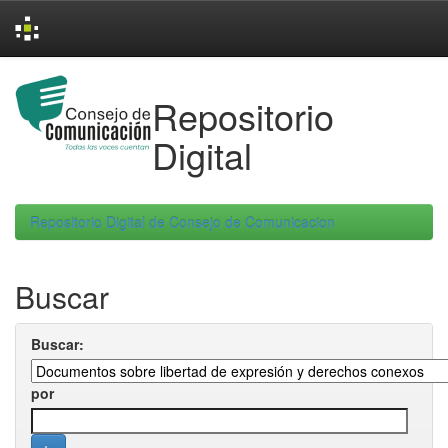
Skip
navigation
Repositorio
Digital
Repositorio Digital de Consejo de Comunicacion
Buscar
Buscar:
por