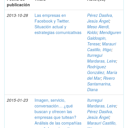
publicación
2013-10-28
Las empresas en
Pérez Dasilva,
Facebook y Twitter.
Jesús Ángel
;
Situación actual y
Meso Aierdi,
estrategias comunicativas
Koldo
;
Mendiguren
Galdospin,
Terese
;
Marauri
Castillo, Iñigo
;
Iturregui
Mardaras, Leire
;
Rodríguez
González, María
del Mar
;
Rivero
Santamarina,
Diana
2015-01-23
Imagen, servicio,
Iturregui
conversación… ¿qué
Mardaras, Leire
;
buscan y ofrecen las
Pérez Dasilva,
empresas que tuitean?
Jesús Ángel
;
Análisis de las compañías
Marauri Castillo,