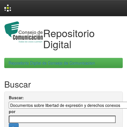
Skip
navigation
Repositorio
Digital
Repositorio Digital de Consejo de Comunicacion
Buscar
Buscar:
por