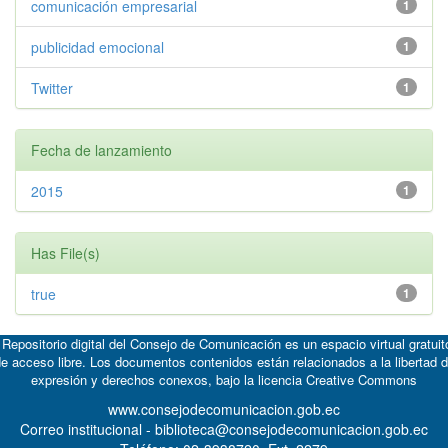
comunicación empresarial
1
publicidad emocional
1
Twitter
1
Fecha de lanzamiento
2015
1
Has File(s)
true
1
 Repositorio digital del Consejo de Comunicación es un espacio virtual gratuit
e acceso libre. Los documentos contenidos están relacionados a la libertad 
expresión y derechos conexos, bajo la licencia
Creative Commons
www.consejodecomunicacion.gob.ec
Correo institucional - biblioteca@consejodecomunicacion.gob.ec