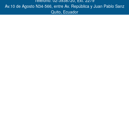
Teléfono: 02-3938720, Ext. 2279
Av.10 de Agosto N34-566, entre Av. República y Juan Pablo Sanz
Quito, Ecuador