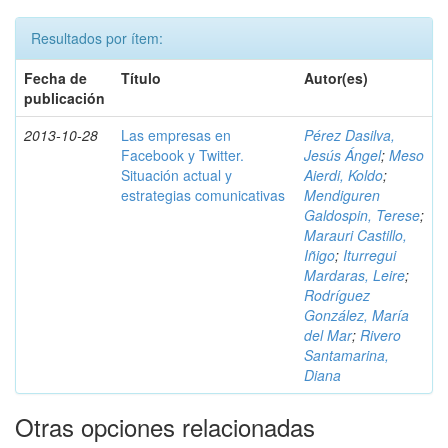
Resultados por ítem:
Fecha de
Título
Autor(es)
publicación
2013-10-28
Las empresas en
Pérez Dasilva,
Facebook y Twitter.
Jesús Ángel
;
Meso
Situación actual y
Aierdi, Koldo
;
estrategias comunicativas
Mendiguren
Galdospin, Terese
;
Marauri Castillo,
Iñigo
;
Iturregui
Mardaras, Leire
;
Rodríguez
González, María
del Mar
;
Rivero
Santamarina,
Diana
Otras opciones relacionadas