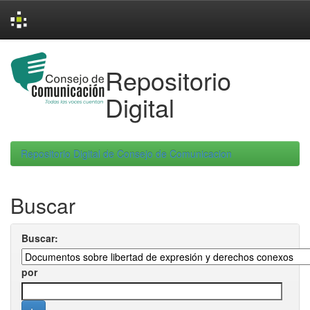
Skip
navigation
Repositorio
Digital
Repositorio Digital de Consejo de Comunicacion
Buscar
Buscar:
por