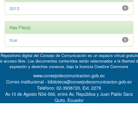
2013
1
Has File(s)
true
1
 Repositorio digital del Consejo de Comunicación es un espacio virtual gratuit
e acceso libre. Los documentos contenidos están relacionados a la libertad 
expresión y derechos conexos, bajo la licencia
Creative Commons
www.consejodecomunicacion.gob.ec
Correo institucional - biblioteca@consejodecomunicacion.gob.ec
Teléfono: 02-3938720, Ext. 2279
Av.10 de Agosto N34-566, entre Av. República y Juan Pablo Sanz
Quito, Ecuador