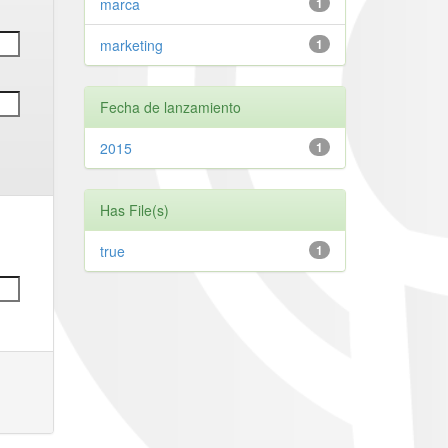
marca
1
marketing
1
Fecha de lanzamiento
2015
1
Has File(s)
true
1