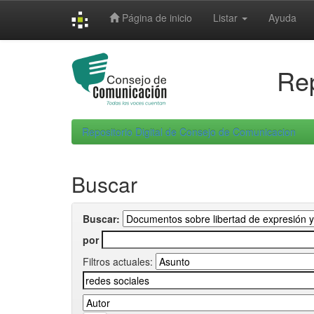
Skip
Página de inicio
Listar
Ayuda
navigation
Rep
Repositorio Digital de Consejo de Comunicacion
Buscar
Buscar:
por
Filtros actuales: