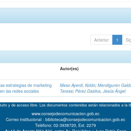
Anterior
1
Si
Autor(es)
las estrategias de marketing
Meso Ayerdi, Koldo
;
Mendiguren Galdo
en las redes sociales
Terese
;
Pérez Dasilva, Jesús Ángel
atuito y de acceso libre. Los documentos contenidos están relacionados a la l
www.consejodecomunicacion.gob.ec
Correo institucional - biblioteca@consejodecomunicacion.gob.ec
Teléfono: 02-3938720, Ext. 2279