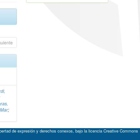
guiente
di,
;
aras,
 Mar
;
ibertad de expresión y derechos conexos, bajo la licencia
Creative Commons