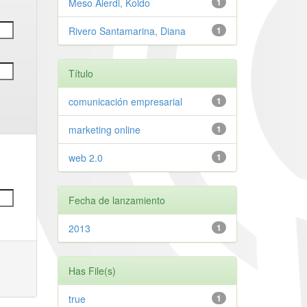
Meso Aierdi, Koldo
1
Rivero Santamarina, Diana
1
Título
comunicación empresarial
1
marketing online
1
web 2.0
1
Fecha de lanzamiento
2013
1
Has File(s)
true
1