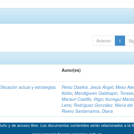
Anterior
1
Si
Autor(es)
ituación actual y estrategias
Pérez Dasilva, Jesús Ángel
;
Meso Aier
Koldo
;
Mendiguren Galdospin, Terese
Marauri Castillo, Iñigo
;
Iturregui Mard
Leire
;
Rodríguez González, María del
Rivero Santamarina, Diana
atuito y de acceso libre. Los documentos contenidos están relacionados a la l