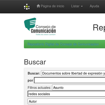
Skip
Página de inicio
Listar
Ayuda
navigation
Rep
Repositorio Digital de Consejo de Comunicacion
Buscar
Buscar:
por
Filtros actuales: