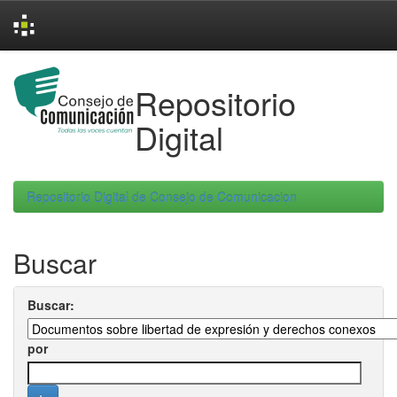
Skip
navigation
Repositorio
Digital
Repositorio Digital de Consejo de Comunicacion
Buscar
Buscar:
por