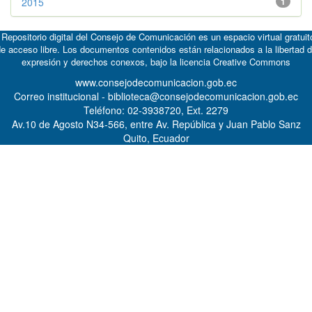
2015
1
 Repositorio digital del Consejo de Comunicación es un espacio virtual gratuit
e acceso libre. Los documentos contenidos están relacionados a la libertad 
expresión y derechos conexos, bajo la licencia
Creative Commons
www.consejodecomunicacion.gob.ec
Correo institucional - biblioteca@consejodecomunicacion.gob.ec
Teléfono: 02-3938720, Ext. 2279
Av.10 de Agosto N34-566, entre Av. República y Juan Pablo Sanz
Quito, Ecuador