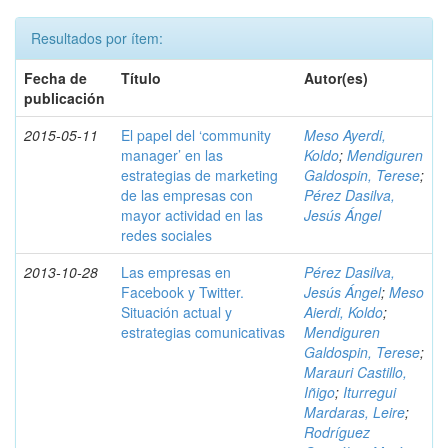
Resultados por ítem:
Fecha de
Título
Autor(es)
publicación
2015-05-11
El papel del ‘community
Meso Ayerdi,
manager’ en las
Koldo
;
Mendiguren
estrategias de marketing
Galdospin, Terese
;
de las empresas con
Pérez Dasilva,
mayor actividad en las
Jesús Ángel
redes sociales
2013-10-28
Las empresas en
Pérez Dasilva,
Facebook y Twitter.
Jesús Ángel
;
Meso
Situación actual y
Aierdi, Koldo
;
estrategias comunicativas
Mendiguren
Galdospin, Terese
;
Marauri Castillo,
Iñigo
;
Iturregui
Mardaras, Leire
;
Rodríguez