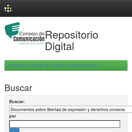
Skip
navigation
Repositorio
Digital
Repositorio Digital de Consejo de Comunicacion
Buscar
Buscar:
por