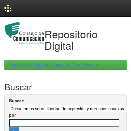
Skip
navigation
Repositorio
Digital
Repositorio Digital de Consejo de Comunicacion
Buscar
Buscar:
por