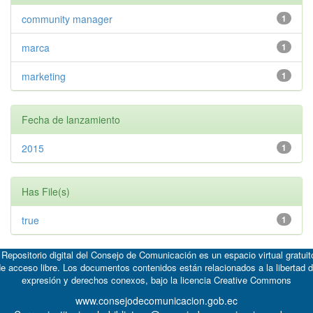
community manager
1
marca
1
marketing
1
Fecha de lanzamiento
2015
1
Has File(s)
true
1
 Repositorio digital del Consejo de Comunicación es un espacio virtual gratuit
e acceso libre. Los documentos contenidos están relacionados a la libertad 
expresión y derechos conexos, bajo la licencia
Creative Commons
www.consejodecomunicacion.gob.ec