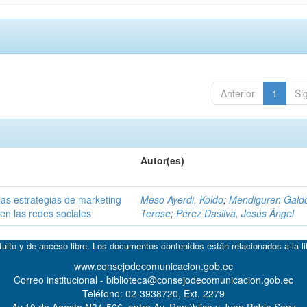
Anterior
1
Si
Autor(es)
las estrategias de marketing
Meso Ayerdi, Koldo
;
Mendiguren Galdo
en las redes sociales
Terese
;
Pérez Dasilva, Jesús Ángel
atuito y de acceso libre. Los documentos contenidos están relacionados a la l
www.consejodecomunicacion.gob.ec
Correo institucional - biblioteca@consejodecomunicacion.gob.ec
Teléfono: 02-3938720, Ext. 2279