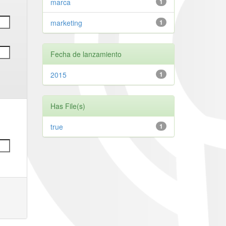
marca
1
marketing
1
Fecha de lanzamiento
2015
1
Has File(s)
true
1