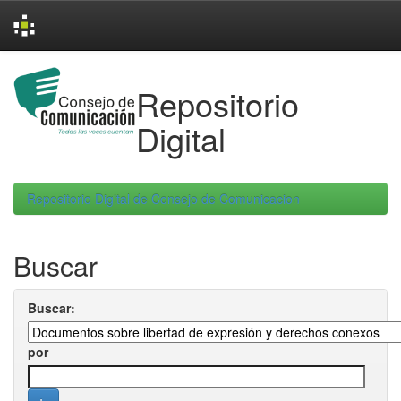
Skip
navigation
Repositorio
Digital
Repositorio Digital de Consejo de Comunicacion
Buscar
Buscar:
por