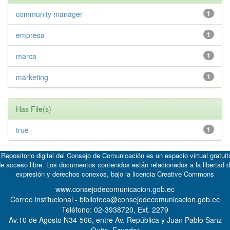
community manager
1
empresa
1
marca
1
marketing
1
Has File(s)
true
1
 Repositorio digital del Consejo de Comunicación es un espacio virtual gratuit
e acceso libre. Los documentos contenidos están relacionados a la libertad 
expresión y derechos conexos, bajo la licencia
Creative Commons
www.consejodecomunicacion.gob.ec
Correo institucional - biblioteca@consejodecomunicacion.gob.ec
Teléfono: 02-3938720, Ext. 2279
Av.10 de Agosto N34-566, entre Av. República y Juan Pablo Sanz