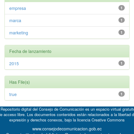
empresa
1
marca
1
marketing
1
Fecha de lanzamiento
2015
1
Has File(s)
true
1
 Repositorio digital del Consejo de Comunicación es un espacio virtual gratuit
e acceso libre. Los documentos contenidos están relacionados a la libertad 
expresión y derechos conexos, bajo la licencia
Creative Commons
www.consejodecomunicacion.gob.ec