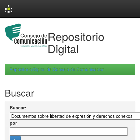
Skip
navigation
Repositorio
Digital
Repositorio Digital de Consejo de Comunicacion
Buscar
Buscar:
por