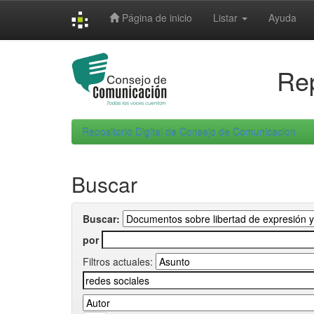
Skip
Página de inicio
Listar
Ayuda
navigation
Rep
Repositorio Digital de Consejo de Comunicacion
Buscar
Buscar:
por
Filtros actuales: