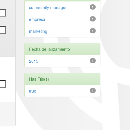
community manager
1
empresa
1
marketing
1
Fecha de lanzamiento
2015
1
Has File(s)
true
1