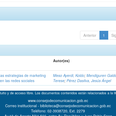
Anterior
1
Si
Autor(es)
las estrategias de marketing
Meso Ayerdi, Koldo
;
Mendiguren Galdo
en las redes sociales
Terese
;
Pérez Dasilva, Jesús Ángel
atuito y de acceso libre. Los documentos contenidos están relacionados a la l
www.consejodecomunicacion.gob.ec
Correo institucional - biblioteca@consejodecomunicacion.gob.ec
Teléfono: 02-3938720, Ext. 2279