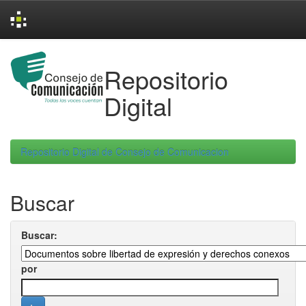
Skip
navigation
Repositorio
Digital
Repositorio Digital de Consejo de Comunicacion
Buscar
Buscar:
por