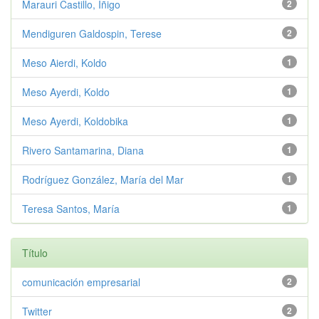
Marauri Castillo, Iñigo
2
Mendiguren Galdospin, Terese
2
Meso Aierdi, Koldo
1
Meso Ayerdi, Koldo
1
Meso Ayerdi, Koldobika
1
Rivero Santamarina, Diana
1
Rodríguez González, María del Mar
1
Teresa Santos, María
1
Título
comunicación empresarial
2
Twitter
2