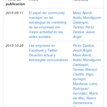
publicación
2015-05-11
El papel del ‘community
Meso Ayerdi,
manager’ en las
Koldo
;
Mendiguren
estrategias de marketing
Galdospin,
de las empresas con
Terese
;
Pérez
mayor actividad en las
Dasilva, Jesús
redes sociales
Ángel
2013-10-28
Las empresas en
Pérez Dasilva,
Facebook y Twitter.
Jesús Ángel
;
Situación actual y
Meso Aierdi,
estrategias comunicativas
Koldo
;
Mendiguren
Galdospin,
Terese
;
Marauri
Castillo, Iñigo
;
Iturregui
Mardaras, Leire
;
Rodríguez
González, María
del Mar
;
Rivero
Santamarina,