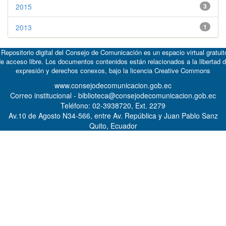
2015
3
2013
1
 Repositorio digital del Consejo de Comunicación es un espacio virtual gratuit
e acceso libre. Los documentos contenidos están relacionados a la libertad 
expresión y derechos conexos, bajo la licencia
Creative Commons
www.consejodecomunicacion.gob.ec
Correo institucional - biblioteca@consejodecomunicacion.gob.ec
Teléfono: 02-3938720, Ext. 2279
Av.10 de Agosto N34-566, entre Av. República y Juan Pablo Sanz
Quito, Ecuador