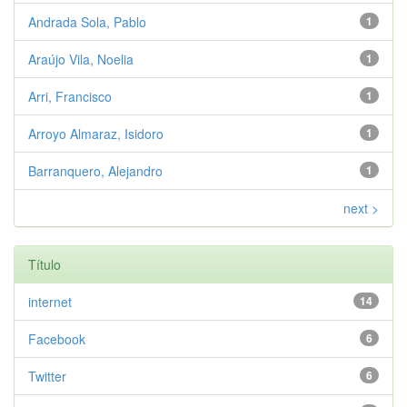
Andrada Sola, Pablo
1
Araújo Vila, Noelia
1
Arri, Francisco
1
Arroyo Almaraz, Isidoro
1
Barranquero, Alejandro
1
next >
Título
internet
14
Facebook
6
Twitter
6