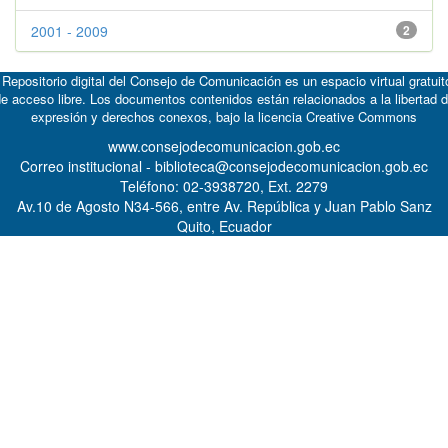
2001 - 2009
2
 Repositorio digital del Consejo de Comunicación es un espacio virtual gratuit
e acceso libre. Los documentos contenidos están relacionados a la libertad 
expresión y derechos conexos, bajo la licencia
Creative Commons
www.consejodecomunicacion.gob.ec
Correo institucional - biblioteca@consejodecomunicacion.gob.ec
Teléfono: 02-3938720, Ext. 2279
Av.10 de Agosto N34-566, entre Av. República y Juan Pablo Sanz
Quito, Ecuador