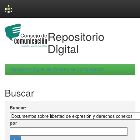
Skip
navigation
Repositorio
Digital
Repositorio Digital de Consejo de Comunicacion
Buscar
Buscar:
por