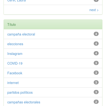
Cervi, Laura
next >
Título
campaña electoral
4
elecciones
4
Instagram
4
COVID-19
3
Facebook
3
internet
3
partidos políticos
3
campañas electorales
2