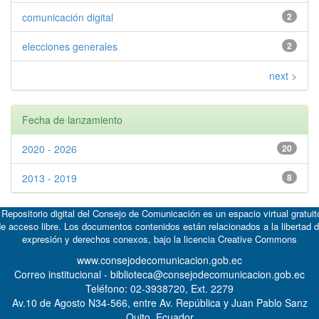
comunicación digital
2
elecciones generales
2
next >
Fecha de lanzamiento
2020 - 2026
20
2013 - 2019
8
 Repositorio digital del Consejo de Comunicación es un espacio virtual gratuit
e acceso libre. Los documentos contenidos están relacionados a la libertad 
expresión y derechos conexos, bajo la licencia
Creative Commons
www.consejodecomunicacion.gob.ec
Correo institucional - biblioteca@consejodecomunicacion.gob.ec
Teléfono: 02-3938720, Ext. 2279
Av.10 de Agosto N34-566, entre Av. República y Juan Pablo Sanz
Quito, Ecuador