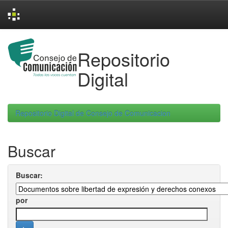
Skip
navigation
Repositorio
Digital
Repositorio Digital de Consejo de Comunicacion
Buscar
Buscar:
por