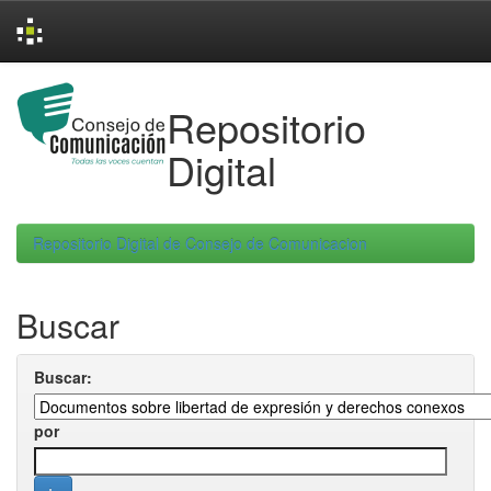
Skip
navigation
Repositorio
Digital
Repositorio Digital de Consejo de Comunicacion
Buscar
Buscar:
por