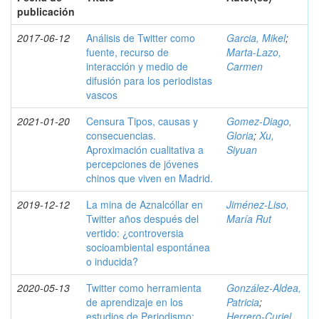
publicación
2017-06-12
Análisis de Twitter como
Garcia, Mikel
;
fuente, recurso de
Marta-Lazo,
interacción y medio de
Carmen
difusión para los periodistas
vascos
2021-01-20
Censura Tipos, causas y
Gomez-Diago,
consecuencias.
Gloria
;
Xu,
Aproximación cualitativa a
Siyuan
percepciones de jóvenes
chinos que viven en Madrid.
2019-12-12
La mina de Aznalcóllar en
Jiménez-Liso,
Twitter años después del
María Rut
vertido: ¿controversia
socioambiental espontánea
o inducida?
2020-05-13
Twitter como herramienta
González-Aldea,
de aprendizaje en los
Patricia
;
estudios de Periodismo:
Herrero-Curiel,