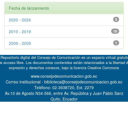
Fecha de lanzamiento
2020 - 2024
9
2010 - 2019
18
2009 - 2009
1
 Repositorio digital del Consejo de Comunicación es un espacio virtual gratuit
e acceso libre. Los documentos contenidos están relacionados a la libertad 
expresión y derechos conexos, bajo la licencia
Creative Commons
www.consejodecomunicacion.gob.ec
Correo institucional - biblioteca@consejodecomunicacion.gob.ec
Teléfono: 02-3938720, Ext. 2279
Av.10 de Agosto N34-566, entre Av. República y Juan Pablo Sanz
Quito, Ecuador