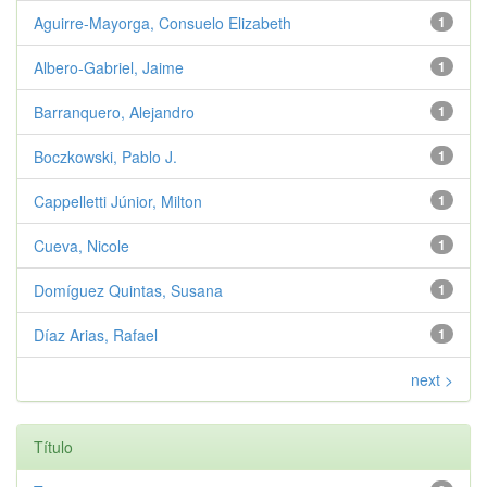
Aguirre-Mayorga, Consuelo Elizabeth
1
Albero-Gabriel, Jaime
1
Barranquero, Alejandro
1
Boczkowski, Pablo J.
1
Cappelletti Júnior, Milton
1
Cueva, Nicole
1
Domíguez Quintas, Susana
1
Díaz Arias, Rafael
1
next >
Título