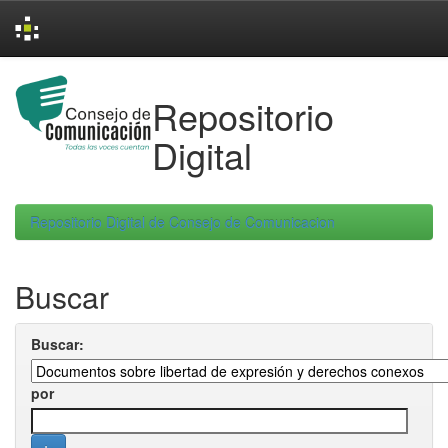
Skip
navigation
Repositorio
Digital
Repositorio Digital de Consejo de Comunicacion
Buscar
Buscar:
por