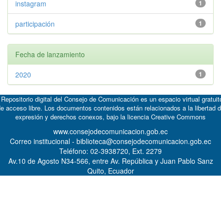
instagram
1
participación
1
Fecha de lanzamiento
2020
1
 Repositorio digital del Consejo de Comunicación es un espacio virtual gratuit
e acceso libre. Los documentos contenidos están relacionados a la libertad 
expresión y derechos conexos, bajo la licencia
Creative Commons
www.consejodecomunicacion.gob.ec
Correo institucional - biblioteca@consejodecomunicacion.gob.ec
Teléfono: 02-3938720, Ext. 2279
Av.10 de Agosto N34-566, entre Av. República y Juan Pablo Sanz
Quito, Ecuador