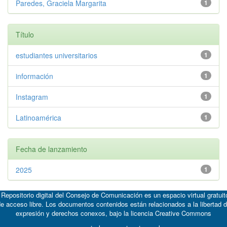
Paredes, Graciela Margarita
1
Título
estudiantes universitarios
1
información
1
Instagram
1
Latinoamérica
1
Fecha de lanzamiento
2025
1
 Repositorio digital del Consejo de Comunicación es un espacio virtual gratuit
e acceso libre. Los documentos contenidos están relacionados a la libertad 
expresión y derechos conexos, bajo la licencia
Creative Commons