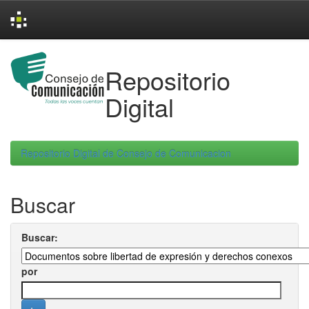
Skip
navigation
Repositorio
Digital
Repositorio Digital de Consejo de Comunicacion
Buscar
Buscar:
por