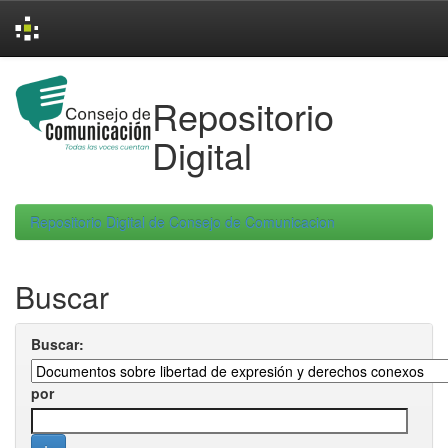
Skip
navigation
Repositorio
Digital
Repositorio Digital de Consejo de Comunicacion
Buscar
Buscar:
por