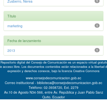
Zusberro, Nerea
1
Título
marketing
1
Fecha de lanzamiento
2013
1
 Repositorio digital del Consejo de Comunicación es un espacio virtual gratuit
e acceso libre. Los documentos contenidos están relacionados a la libertad 
expresión y derechos conexos, bajo la licencia
Creative Commons
www.consejodecomunicacion.gob.ec
Correo institucional - biblioteca@consejodecomunicacion.gob.ec
Teléfono: 02-3938720, Ext. 2279
Av.10 de Agosto N34-566, entre Av. República y Juan Pablo Sanz
Quito, Ecuador