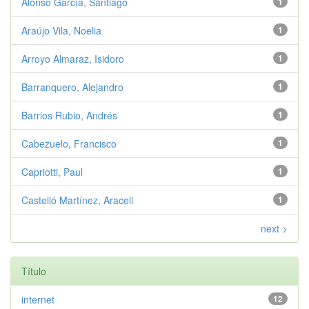
Alonso García, Santiago
1
Araújo Vila, Noelia
1
Arroyo Almaraz, Isidoro
1
Barranquero, Alejandro
1
Barrios Rubio, Andrés
1
Cabezuelo, Francisco
1
Capriotti, Paul
1
Castelló Martínez, Araceli
1
next >
Título
internet
12