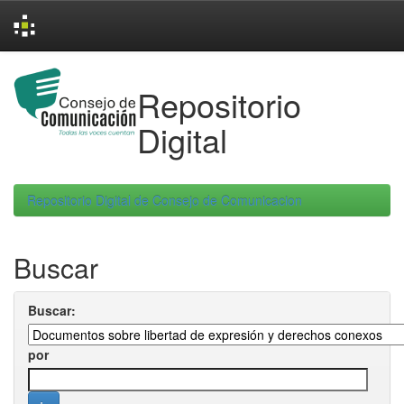
Skip
navigation
Repositorio
Digital
Repositorio Digital de Consejo de Comunicacion
Buscar
Buscar:
por