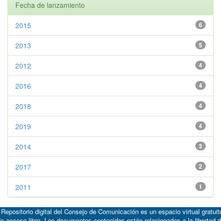
Fecha de lanzamiento
2015
6
2013
5
2012
4
2016
4
2018
4
2019
4
2014
3
2017
2
2011
1
 Repositorio digital del Consejo de Comunicación es un espacio virtual gratuit
e acceso libre. Los documentos contenidos están relacionados a la libertad 