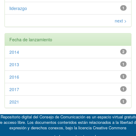
liderazgo
1
next >
Fecha de lanzamiento
2014
2
2013
1
2016
1
2017
1
2021
1
 Repositorio digital del Consejo de Comunicación es un espacio virtual gratuit
e acceso libre. Los documentos contenidos están relacionados a la libertad 
expresión y derechos conexos, bajo la licencia
Creative Commons