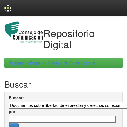
Skip
navigation
Repositorio
Digital
Repositorio Digital de Consejo de Comunicacion
Buscar
Buscar:
por