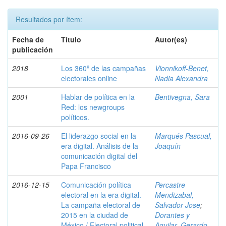
Resultados por ítem:
Fecha de
Título
Autor(es)
publicación
2018
Los 360º de las campañas
Vionnikoff-Benet,
electorales online
Nadia Alexandra
2001
Hablar de política en la
Bentivegna, Sara
Red: los newgroups
políticos.
2016-09-26
El liderazgo social en la
Marqués Pascual,
era digital. Análisis de la
Joaquín
comunicación digital del
Papa Francisco
2016-12-15
Comunicación política
Percastre
electoral en la era digital.
Mendizabal,
La campaña electoral de
Salvador Jose
;
2015 en la ciudad de
Dorantes y
México / Electoral political
Aguilar, Gerardo