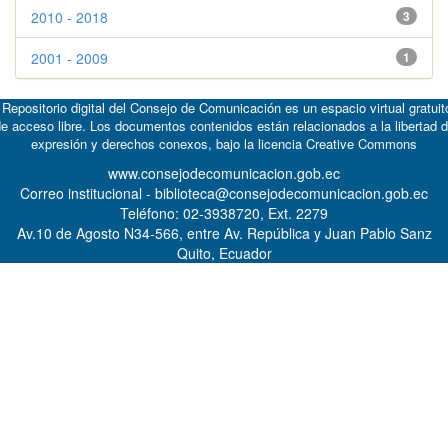
2010 - 2018
3
2001 - 2009
1
 Repositorio digital del Consejo de Comunicación es un espacio virtual gratuit
e acceso libre. Los documentos contenidos están relacionados a la libertad 
expresión y derechos conexos, bajo la licencia
Creative Commons
www.consejodecomunicacion.gob.ec
Correo institucional - biblioteca@consejodecomunicacion.gob.ec
Teléfono: 02-3938720, Ext. 2279
Av.10 de Agosto N34-566, entre Av. República y Juan Pablo Sanz
Quito, Ecuador