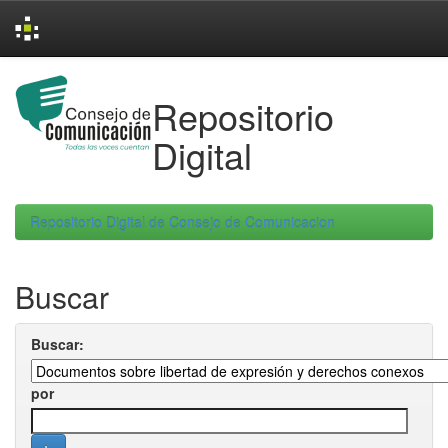
Skip
navigation
Repositorio
Digital
Repositorio Digital de Consejo de Comunicacion
Buscar
Buscar:
por