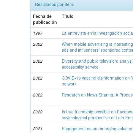
Resultados por ítem:
Fecha de
Título
publicación
1997
La entrevista en la investigación socia
2022
When mobile advertising is interesting
ads and influencers’ sponsored conte
2022
Diversity and public television: analysi
accessibility service
2022
COVID-19 vaccine disinformation on Y
network
2022
Research on News Sharing. A Proposal
2022
Is true friendship possible on Facebo
psychological perspective of Laín Ent
2021
Engagement as an emerging value on t