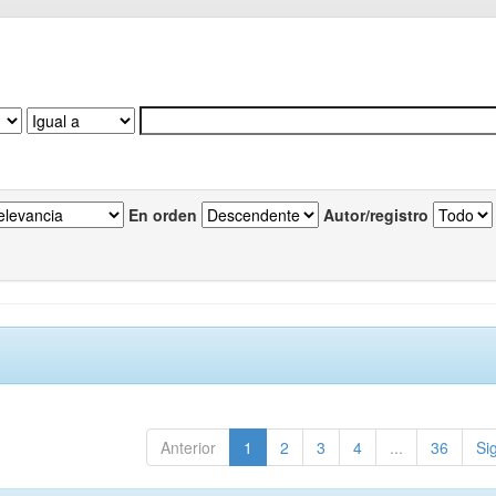
En orden
Autor/registro
Anterior
1
2
3
4
...
36
Si