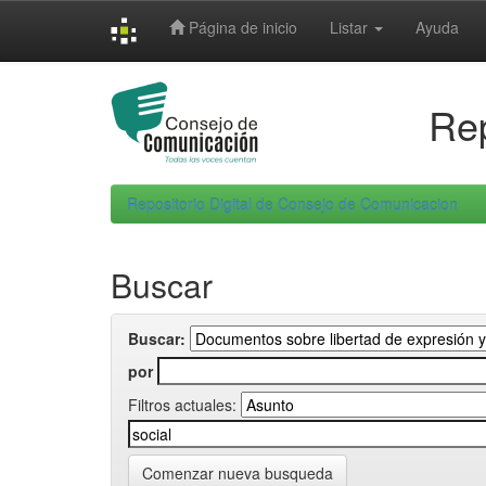
Skip
Página de inicio
Listar
Ayuda
navigation
Rep
Repositorio Digital de Consejo de Comunicacion
Buscar
Buscar:
por
Filtros actuales:
Comenzar nueva busqueda