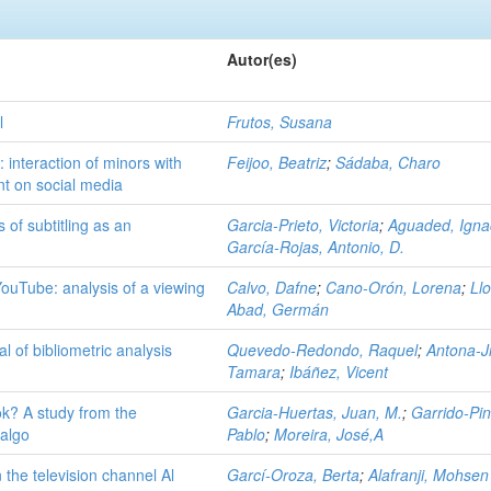
Autor(es)
l
Frutos, Susana
: interaction of minors with
Feijoo, Beatriz
;
Sádaba, Charo
nt on social media
s of subtitling as an
Garcia-Prieto, Victoria
;
Aguaded, Igna
García-Rojas, Antonio, D.
ouTube: analysis of a viewing
Calvo, Dafne
;
Cano-Orón, Lorena
;
Ll
Abad, Germán
 of bibliometric analysis
Quevedo-Redondo, Raquel
;
Antona-J
Tamara
;
Ibáñez, Vicent
ok? A study from the
Garcia-Huertas, Juan, M.
;
Garrido-Pin
ralgo
Pablo
;
Moreira, José,A
he television channel Al
Garcí-Oroza, Berta
;
Alafranji, Mohsen