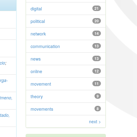
digital
21
political
20
network
14
communication
13
news
13
cio
;
online
12
orga-
movement
11
theory
9
imeno,
movements
8
tado,
next >