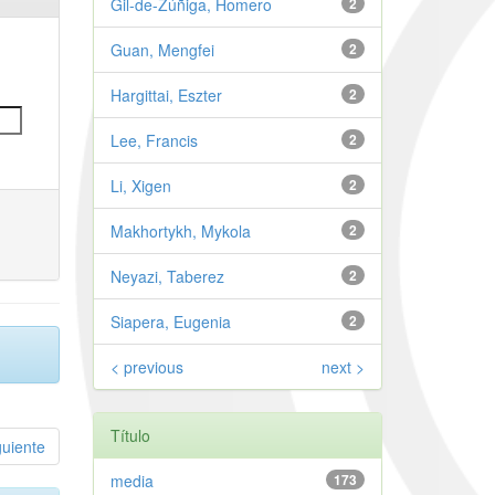
Gil-de-Zúñiga, Homero
2
Guan, Mengfei
2
Hargittai, Eszter
2
Lee, Francis
2
Li, Xigen
2
Makhortykh, Mykola
2
Neyazi, Taberez
2
Siapera, Eugenia
2
< previous
next >
Título
guiente
media
173