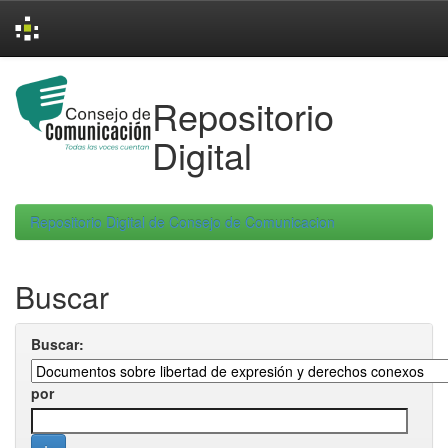
Skip
navigation
Repositorio
Digital
Repositorio Digital de Consejo de Comunicacion
Buscar
Buscar:
por