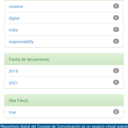
creative
1
digital
1
India
1
responsability
1
Fecha de lanzamiento
2018
1
2021
1
Has File(s)
true
2
 Repositorio digital del Consejo de Comunicación es un espacio virtual gratuit