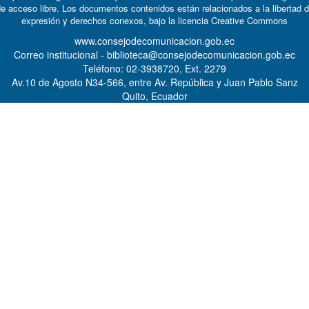
e acceso libre. Los documentos contenidos están relacionados a la libertad 
expresión y derechos conexos, bajo la licencia
Creative Commons
www.consejodecomunicacion.gob.ec
Correo institucional - biblioteca@consejodecomunicacion.gob.ec
Teléfono: 02-3938720, Ext. 2279
Av.10 de Agosto N34-566, entre Av. República y Juan Pablo Sanz
Quito, Ecuador