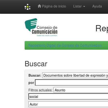
Skip
Página de inicio
Listar
Ayuda
navigation
Rep
Repositorio Digital de Consejo de Comunicacion
Buscar
Buscar:
por
Filtros actuales: