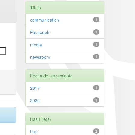
Título
communication
1
Facebook
1
media
1
newsroom
1
Fecha de lanzamiento
2017
1
2020
1
Has File(s)
true
2