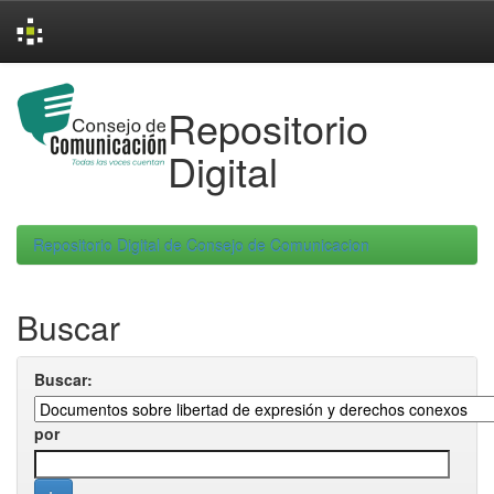
Skip
navigation
Repositorio
Digital
Repositorio Digital de Consejo de Comunicacion
Buscar
Buscar:
por