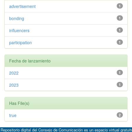
advertisement
1
bonding
1
influencers
1
participation
1
Fecha de lanzamiento
2022
1
2023
1
Has File(s)
true
2
 Repositorio digital del Consejo de Comunicación es un espacio virtual gratuit