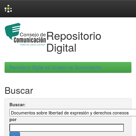
Skip
navigation
Repositorio
Digital
Repositorio Digital de Consejo de Comunicacion
Buscar
Buscar:
por