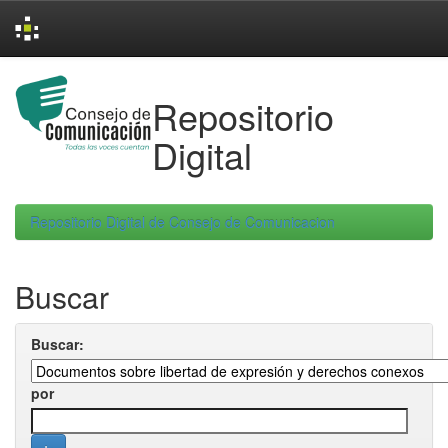
Skip
navigation
Repositorio
Digital
Repositorio Digital de Consejo de Comunicacion
Buscar
Buscar:
por