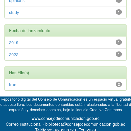
opinions
1
study
1
Fecha de lanzamiento
2019
1
2022
1
Has File(s)
true
2
 Repositorio digital del Consejo de Comunicación es un espacio virtual gratuit
e acceso libre. Los documentos contenidos están relacionados a la libertad 
expresión y derechos conexos, bajo la licencia
Creative Commons
www.consejodecomunicacion.gob.ec
Correo institucional - biblioteca@consejodecomunicacion.gob.ec
Teléfono: 02-3938720, Ext. 2279