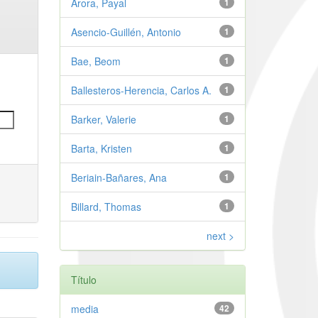
Arora, Payal
1
Asencio-Guillén, Antonio
1
Bae, Beom
1
Ballesteros-Herencia, Carlos A.
1
Barker, Valerie
1
Barta, Kristen
1
Beriain-Bañares, Ana
1
Billard, Thomas
1
next >
Título
media
42