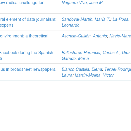
ew radical challenge for
Noguera-Vivo, José M.
ural element of data journalism:
Sandoval-Martín, María T.
;
La-Rosa,
 experts
Leonardo
environment: a theoretical
Asencio-Guillén, Antonio
;
Navío-Marc
Facebook during the Spanish
Ballesteros-Herencia, Carlos A.
;
Díez
15
Garrido, María
sus in broadsheet newspapers.
Blanco-Castilla, Elena
;
Teruel-Rodríg
Laura
;
Martín-Molina, Víctor