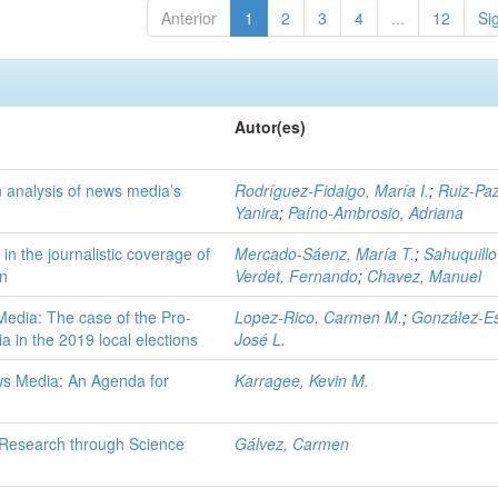
Anterior
1
2
3
4
...
12
Si
Autor(es)
 analysis of news media’s
Rodríguez-Fidalgo, María I.
;
Ruiz-Paz
Yanira
;
Paíno-Ambrosio, Adriana
in the journalistic coverage of
Mercado-Sáenz, María T.
;
Sahuquillo
an
Verdet, Fernando
;
Chavez, Manuel
Media: The case of the Pro-
Lopez-Rico, Carmen M.
;
González-E
a in the 2019 local elections
José L.
ws Media: An Agenda for
Karragee, Kevin M.
a Research through Science
Gálvez, Carmen