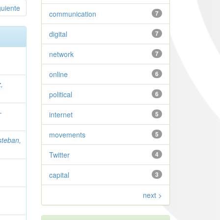
guiente
communication
7
digital
7
network
7
online
6
,
political
6
-
internet
5
movements
5
steban,
Twitter
4
capital
3
next >