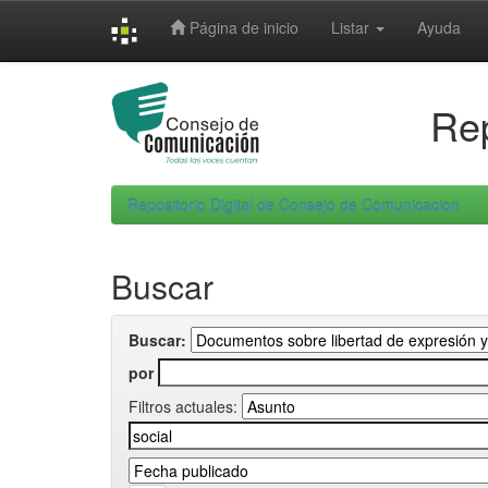
Skip
Página de inicio
Listar
Ayuda
navigation
Rep
Repositorio Digital de Consejo de Comunicacion
Buscar
Buscar:
por
Filtros actuales: