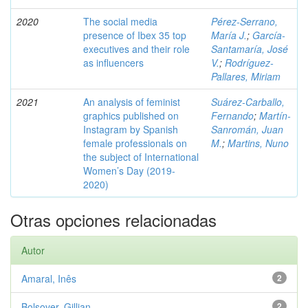
2020
The social media
Pérez-Serrano,
presence of Ibex 35 top
María J.
;
García-
executives and their role
Santamaría, José
as influencers
V.
;
Rodríguez-
Pallares, Miriam
2021
An analysis of feminist
Suárez-Carballo,
graphics published on
Fernando
;
Martín-
Instagram by Spanish
Sanromán, Juan
female professionals on
M.
;
Martins, Nuno
the subject of International
Women’s Day (2019-
2020)
Otras opciones relacionadas
Autor
Amaral, Inês
2
Bolsover, Gillian
2