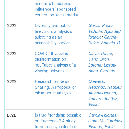
minors with ads and
influencers’ sponsored
content on social media
2022
Diversity and public
Garcia-Prieto,
television: analysis of
Victoria
;
Aguaded,
subtitling as an
Ignacio
;
García-
accessibility service
Rojas, Antonio, D.
2022
COVID-19 vaccine
Calvo, Dafne
;
disinformation on
Cano-Orón,
YouTube: analysis of a
Lorena
;
Llorga-
viewing network
Abad, Germán
2022
Research on News
Quevedo-
Sharing. A Proposal of
Redondo, Raquel
;
bibliometric analysis
Antona-Jimeno,
Tamara
;
Ibáñez,
Vicent
2022
Is true friendship possible
Garcia-Huertas,
on Facebook? A study
Juan, M.
;
Garrido-
from the psychological
Pintado, Pablo
;