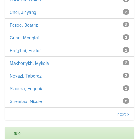
Choi, Jihyang
2
Feijoo, Beatriz
2
Guan, Mengfei
2
Hargittai, Eszter
2
Makhortykh, Mykola
2
Neyazi, Taberez
2
Siapera, Eugenia
2
Stremlau, Nicole
2
next >
Título