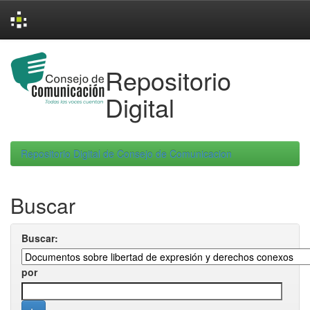
Skip
navigation
Repositorio
Digital
Repositorio Digital de Consejo de Comunicacion
Buscar
Buscar:
por