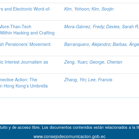
ers and Electronic Word-of-
Kim, Yohoon
;
Kim, Soojin
y| More-Than-Tech
Mora-Gámez, Fredy
;
Davies, Sarah R
 Within Hacking and Crafting
ish Pensioners’ Movement:
Barranquero, Alejandro
;
Barbas, Ánge
c Interest Journalism as
Zeng, Yuan
;
George, Cherian
ective Action: The
Zhang, Yin
;
Lee, Francis
 in Hong Kong’s Umbrella
atuito y de acceso libre. Los documentos contenidos están relacionados a la l
www.consejodecomunicacion.gob.ec