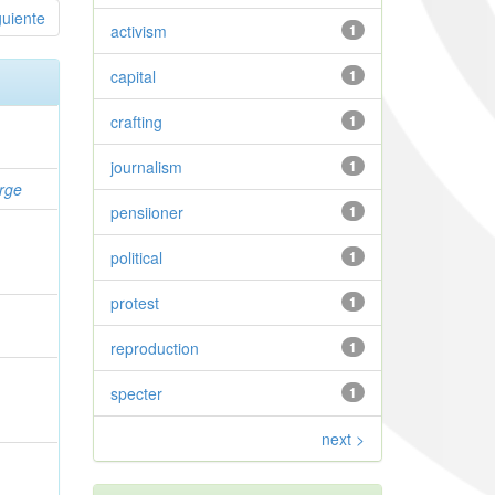
guiente
activism
1
capital
1
crafting
1
journalism
1
rge
pensiioner
1
political
1
protest
1
reproduction
1
specter
1
next >