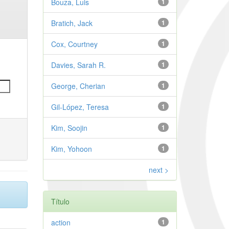
Bouza, Luis
1
Bratich, Jack
1
Cox, Courtney
1
Davies, Sarah R.
1
George, Cherian
1
Gil-López, Teresa
1
Kim, Soojin
1
Kim, Yohoon
1
next >
Título
action
1