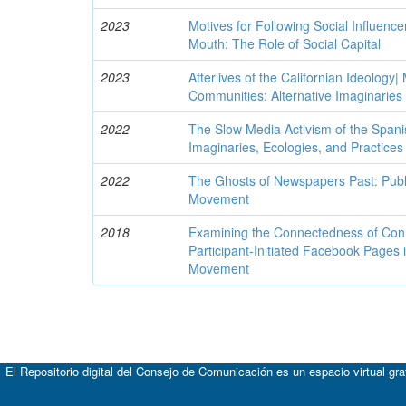
2023
Motives for Following Social Influenc
Mouth: The Role of Social Capital
2023
Afterlives of the Californian Ideolog
Communities: Alternative Imaginaries
2022
The Slow Media Activism of the Span
Imaginaries, Ecologies, and Practices
2022
The Ghosts of Newspapers Past: Publi
Movement
2018
Examining the Connectedness of Conn
Participant-Initiated Facebook Pages
Movement
El Repositorio digital del Consejo de Comunicación es un espacio virtual gr