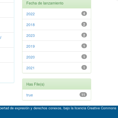
Fecha de lanzamiento
2022
4
.
2018
2
2023
2
l
2019
1
2020
1
2021
1
Has File(s)
true
11
ibertad de expresión y derechos conexos, bajo la licencia
Creative Commons