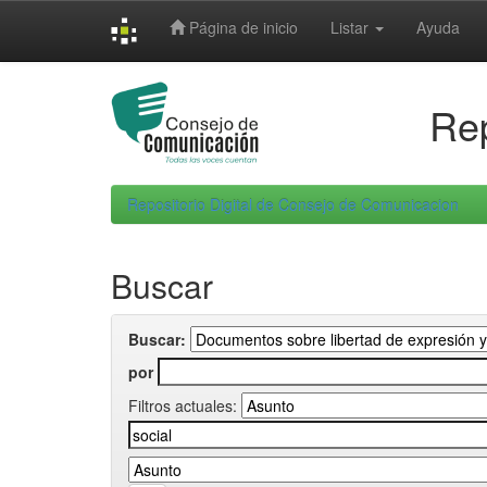
Skip
Página de inicio
Listar
Ayuda
navigation
Rep
Repositorio Digital de Consejo de Comunicacion
Buscar
Buscar:
por
Filtros actuales: