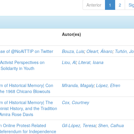
Anterior
1
2
Si
Autor(es)
case of @NoAlTTIP on Twitter
Bouza, Luis
;
Oleart, Álvaro
;
Tuñón, Jo
Activist Perspectives on
Liou, Al
;
Literat, Ioana
Solidarity in Youth
m of Historical Memory| Con
MIranda, Magaly
;
López, Efren
he 1968 Chicano Blowouts
m of Historical Memory| The
Cox, Courtney
nist History, and the Tradition
h Amira Rose Davis
 in Online Protest-Related
Gil-López, Teresa
;
Shen, Caihua
 Referendum for Independence