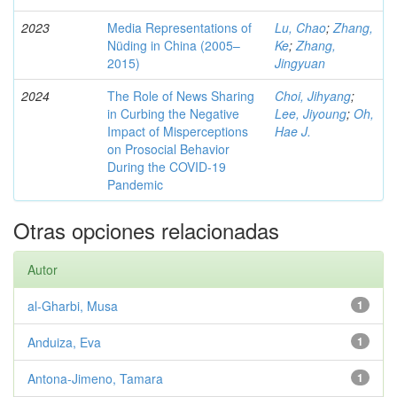
2023
Media Representations of
Lu, Chao
;
Zhang,
Nüding in China (2005–
Ke
;
Zhang,
2015)
Jingyuan
2024
The Role of News Sharing
Choi, Jihyang
;
in Curbing the Negative
Lee, Jiyoung
;
Oh,
Impact of Misperceptions
Hae J.
on Prosocial Behavior
During the COVID-19
Pandemic
Otras opciones relacionadas
Autor
al-Gharbi, Musa
1
Anduiza, Eva
1
Antona-Jimeno, Tamara
1