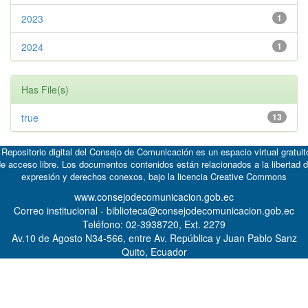
2023
1
2024
1
Has File(s)
true
13
 Repositorio digital del Consejo de Comunicación es un espacio virtual gratuit
e acceso libre. Los documentos contenidos están relacionados a la libertad 
expresión y derechos conexos, bajo la licencia
Creative Commons
www.consejodecomunicacion.gob.ec
Correo institucional - biblioteca@consejodecomunicacion.gob.ec
Teléfono: 02-3938720, Ext. 2279
Av.10 de Agosto N34-566, entre Av. República y Juan Pablo Sanz
Quito, Ecuador