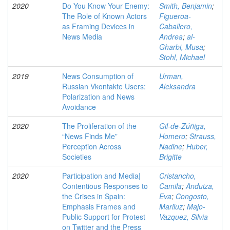
2020
Do You Know Your Enemy:
Smith, Benjamin
;
The Role of Known Actors
Figueroa-
as Framing Devices in
Caballero,
News Media
Andrea
;
al-
Gharbi, Musa
;
Stohl, Michael
2019
News Consumption of
Urman,
Russian Vkontakte Users:
Aleksandra
Polarization and News
Avoidance
2020
The Proliferation of the
Gil-de-Zúñiga,
“News Finds Me”
Homero
;
Strauss,
Perception Across
Nadine
;
Huber,
Societies
Brigitte
2020
Participation and Media|
Cristancho,
Contentious Responses to
Camila
;
Anduiza,
the Crises in Spain:
Eva
;
Congosto,
Emphasis Frames and
Mariluz
;
Majo-
Public Support for Protest
Vazquez, Silvia
on Twitter and the Press