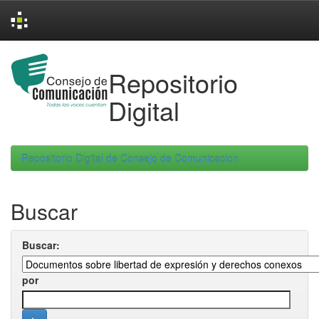
Skip
navigation
Repositorio
Digital
Repositorio Digital de Consejo de Comunicacion
Buscar
Buscar:
por