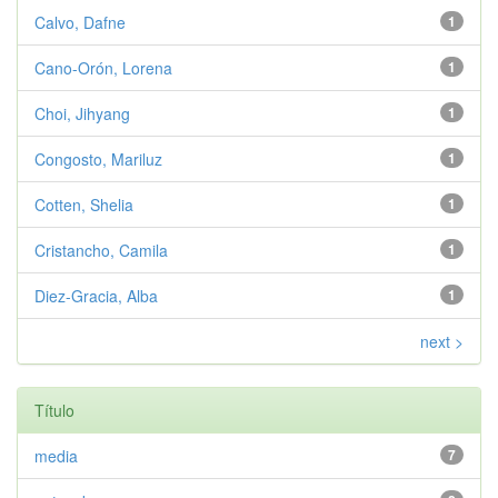
Calvo, Dafne
1
Cano-Orón, Lorena
1
Choi, Jihyang
1
Congosto, Mariluz
1
Cotten, Shelia
1
Cristancho, Camila
1
Diez-Gracia, Alba
1
next >
Título
media
7