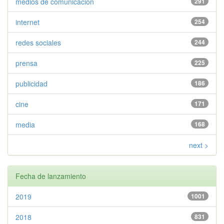
medios de comunicación
291
internet
254
redes sociales
244
prensa
225
publicidad
186
cine
171
media
168
next >
Fecha de lanzamiento
2019
1001
2018
831