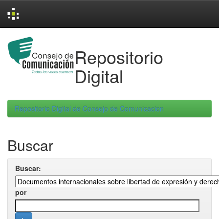
Skip
navigation
Repositorio
Digital
Repositorio Digital de Consejo de Comunicacion
Buscar
Buscar:
por