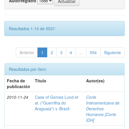
Autor/registro
Resultados 1-10 de 5537.
Anterior
1
2
3
4
...
554
Siguiente
Resultados por ítem:
Fecha de
Título
Autor(es)
publicación
2010-11-24
Case of Gomes Lund et
Corte
al. ("Guerrilha do
Interamericana de
Araguaia") v. Brazil
Derechos
Humanos [Corte
IDH]