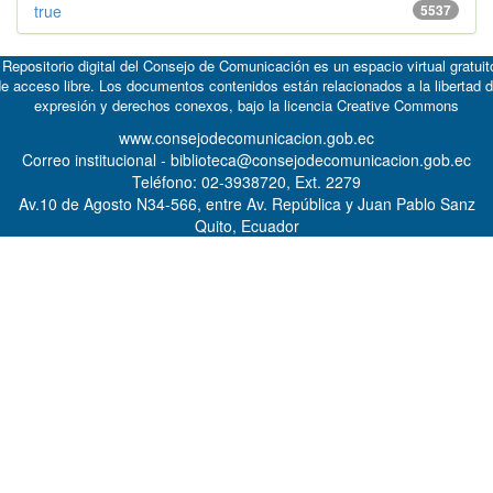
true
5537
 Repositorio digital del Consejo de Comunicación es un espacio virtual gratuit
e acceso libre. Los documentos contenidos están relacionados a la libertad 
expresión y derechos conexos, bajo la licencia
Creative Commons
www.consejodecomunicacion.gob.ec
Correo institucional - biblioteca@consejodecomunicacion.gob.ec
Teléfono: 02-3938720, Ext. 2279
Av.10 de Agosto N34-566, entre Av. República y Juan Pablo Sanz
Quito, Ecuador