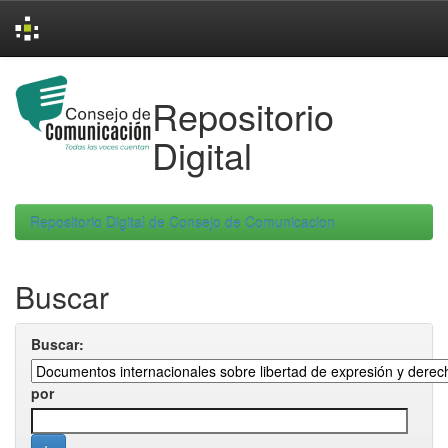
Skip
navigation
Repositorio
Digital
Repositorio Digital de Consejo de Comunicacion
Buscar
Buscar:
por