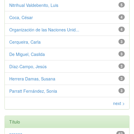
Nitrihual Valdebenito, Luis
5
Coca, César
4
Organización de las Naciones Unid...
4
Cerqueira, Carla
3
De Miguel, Casilda
3
Díaz-Campo, Jesús
3
Herrera Damas, Susana
3
Parratt Fernández, Sonia
3
next >
Título
62