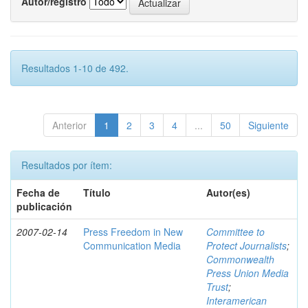
Autor/registro
Resultados 1-10 de 492.
Anterior
1
2
3
4
...
50
Siguiente
Resultados por ítem:
Fecha de
Título
Autor(es)
publicación
2007-02-14
Press Freedom in New
Committee to
Communication Media
Protect Journalists
;
Commonwealth
Press Union Media
Trust
;
Interamerican