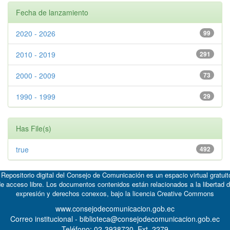
Fecha de lanzamiento
2020 - 2026
99
2010 - 2019
291
2000 - 2009
73
1990 - 1999
29
Has File(s)
true
492
 Repositorio digital del Consejo de Comunicación es un espacio virtual gratuit
e acceso libre. Los documentos contenidos están relacionados a la libertad 
expresión y derechos conexos, bajo la licencia
Creative Commons
www.consejodecomunicacion.gob.ec
Correo institucional - biblioteca@consejodecomunicacion.gob.ec
Teléfono: 02-3938720, Ext. 2279