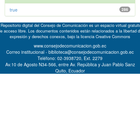
true
286
 Repositorio digital del Consejo de Comunicación es un espacio virtual gratuit
e acceso libre. Los documentos contenidos están relacionados a la libertad 
expresión y derechos conexos, bajo la licencia
Creative Commons
www.consejodecomunicacion.gob.ec
Correo institucional - biblioteca@consejodecomunicacion.gob.ec
Teléfono: 02-3938720, Ext. 2279
Av.10 de Agosto N34-566, entre Av. República y Juan Pablo Sanz
Quito, Ecuador