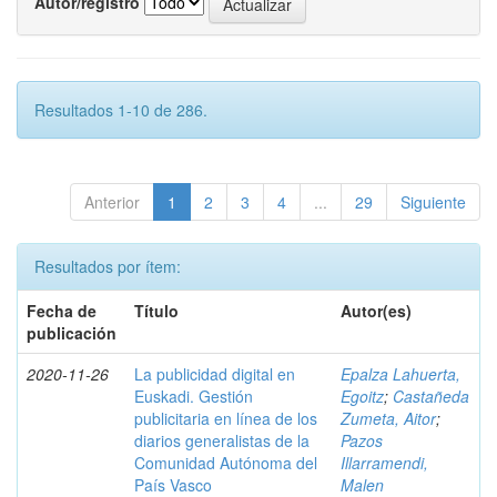
Autor/registro
Resultados 1-10 de 286.
Anterior
1
2
3
4
...
29
Siguiente
Resultados por ítem:
Fecha de
Título
Autor(es)
publicación
2020-11-26
La publicidad digital en
Epalza Lahuerta,
Euskadi. Gestión
Egoitz
;
Castañeda
publicitaria en línea de los
Zumeta, Aitor
;
diarios generalistas de la
Pazos
Comunidad Autónoma del
Illarramendi,
País Vasco
Malen