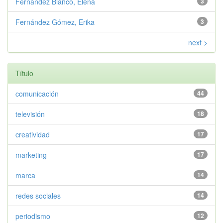
Fernández Blanco, Elena
3
Fernández Gómez, Erika
3
next >
Título
comunicación
44
televisión
18
creatividad
17
marketing
17
marca
14
redes sociales
14
periodismo
12