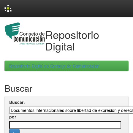
Skip
navigation
Repositorio
Digital
Repositorio Digital de Consejo de Comunicacion
Buscar
Buscar:
por