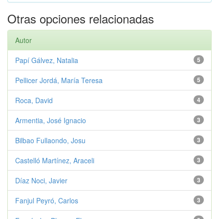
Otras opciones relacionadas
Autor
Papí Gálvez, Natalia
5
Pellicer Jordá, María Teresa
5
Roca, David
4
Armentia, José Ignacio
3
Bilbao Fullaondo, Josu
3
Castelló Martínez, Araceli
3
Díaz Noci, Javier
3
Fanjul Peyró, Carlos
3