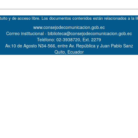
atuito y de acceso libre. Los documentos contenidos están relacionados a la l
www.consejodecomunicacion.gob.ec
Correo institucional - biblioteca@consejodecomunicacion.gob.ec
Teléfono: 02-3938720, Ext. 2279
Av.10 de Agosto N34-566, entre Av. República y Juan Pablo Sanz
Quito, Ecuador