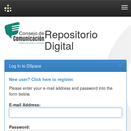
Skip
navigation
Repositorio
Digital
Log In to DSpace
New user? Click here to register.
Please enter your e-mail address and password into the
form below.
E-mail Address:
Password: