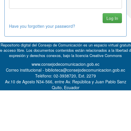
Have you forgotten your password?
 Repositorio digital del Consejo de Comunicación es un espacio virtual gratuit
e acceso libre. Los documentos contenidos están relacionados a la libertad 
expresión y derechos conexos, bajo la licencia
Creative Commons
www.consejodecomunicacion.gob.ec
Correo institucional - biblioteca@consejodecomunicacion.gob.ec
Teléfono: 02-3938720, Ext. 2279
Av.10 de Agosto N34-566, entre Av. República y Juan Pablo Sanz
Quito, Ecuador