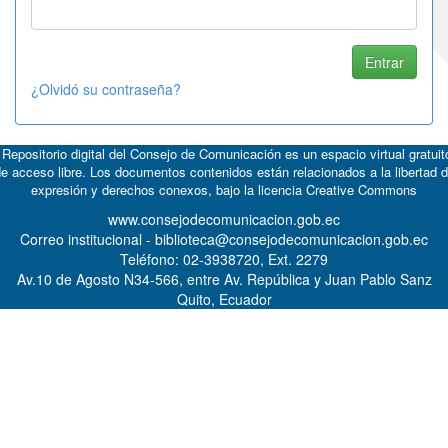
¿Olvidó su contraseña?
 Repositorio digital del Consejo de Comunicación es un espacio virtual gratuit
e acceso libre. Los documentos contenidos están relacionados a la libertad 
expresión y derechos conexos, bajo la licencia
Creative Commons
www.consejodecomunicacion.gob.ec
Correo institucional - biblioteca@consejodecomunicacion.gob.ec
Teléfono: 02-3938720, Ext. 2279
Av.10 de Agosto N34-566, entre Av. República y Juan Pablo Sanz
Quito, Ecuador