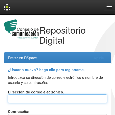
Skip
navigation
Repositorio
Digital
Entrar en DSpace
Ayuda...
¿Usuario nuevo? haga clic para registrarse.
Introduzca su dirección de correo electrónico o nombre de
usuario y su contraseña:
Dirección de correo electrónico:
Contraseña: