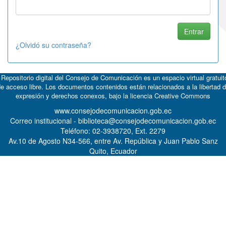
¿Olvidó su contraseña?
 Repositorio digital del Consejo de Comunicación es un espacio virtual gratuit
e acceso libre. Los documentos contenidos están relacionados a la libertad 
expresión y derechos conexos, bajo la licencia
Creative Commons
www.consejodecomunicacion.gob.ec
Correo institucional - biblioteca@consejodecomunicacion.gob.ec
Teléfono: 02-3938720, Ext. 2279
Av.10 de Agosto N34-566, entre Av. República y Juan Pablo Sanz
Quito, Ecuador