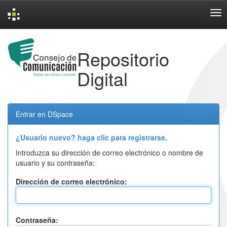
Skip
navigation
Repositorio
Digital
Entrar en DSpace
Ayuda...
¿Usuario nuevo? haga clic para registrarse.
Introduzca su dirección de correo electrónico o nombre de
usuario y su contraseña:
Dirección de correo electrónico:
Contraseña: