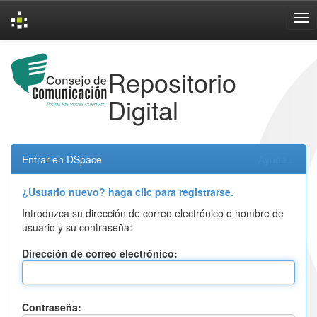
Skip
navigation
Repositorio
Digital
Entrar en DSpace
Ayuda...
¿Usuario nuevo? haga clic para registrarse.
Introduzca su dirección de correo electrónico o nombre de
usuario y su contraseña:
Dirección de correo electrónico:
Contraseña: