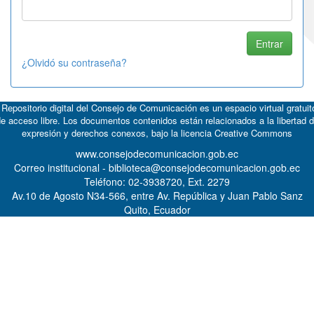
¿Olvidó su contraseña?
 Repositorio digital del Consejo de Comunicación es un espacio virtual gratuit
e acceso libre. Los documentos contenidos están relacionados a la libertad 
expresión y derechos conexos, bajo la licencia
Creative Commons
www.consejodecomunicacion.gob.ec
Correo institucional - biblioteca@consejodecomunicacion.gob.ec
Teléfono: 02-3938720, Ext. 2279
Av.10 de Agosto N34-566, entre Av. República y Juan Pablo Sanz
Quito, Ecuador